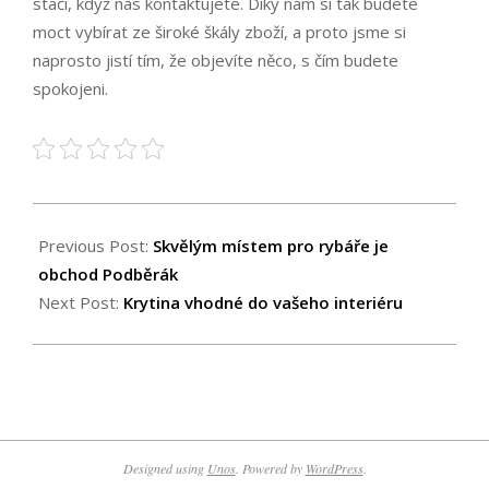
stačí, když nás kontaktujete. Díky nám si tak budete
moct vybírat ze široké škály zboží, a proto jsme si
naprosto jistí tím, že objevíte něco, s čím budete
spokojeni.
2024-
10-
Previous Post:
Skvělým místem pro rybáře je
31
obchod Podběrák
Next Post:
Krytina vhodné do vašeho interiéru
Designed using
Unos
. Powered by
WordPress
.