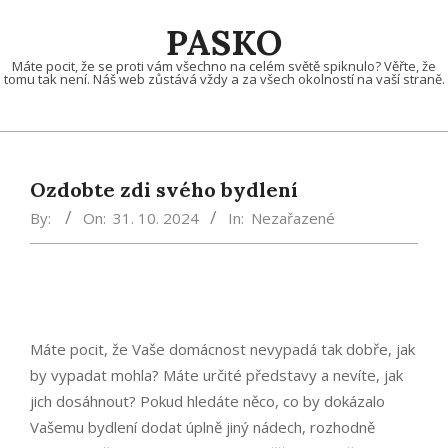
Skip
PASKO
to
content
Máte pocit, že se proti vám všechno na celém světě spiknulo? Věřte, že
tomu tak není. Náš web zůstává vždy a za všech okolností na vaší straně.
Ozdobte zdi svého bydlení
By:
On:
31. 10. 2024
In:
Nezařazené
Máte pocit, že Vaše domácnost nevypadá tak dobře, jak
by vypadat mohla? Máte určité představy a nevíte, jak
jich dosáhnout? Pokud hledáte něco, co by dokázalo
Vašemu bydlení dodat úplně jiný nádech, rozhodně