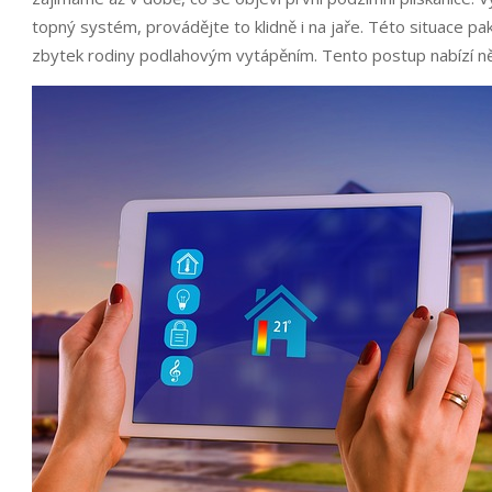
topný systém, provádějte to klidně i na jaře. Této situace pak
zbytek rodiny podlahovým vytápěním. Tento postup nabízí n