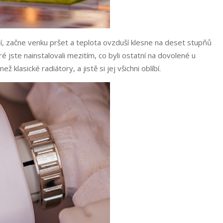
dí, začne venku pršet a teplota ovzduší klesne na deset stupňů
 jste nainstalovali mezitím, co byli ostatní na dovolené u
lasické radiátory, a jistě si jej všichni oblíbí.