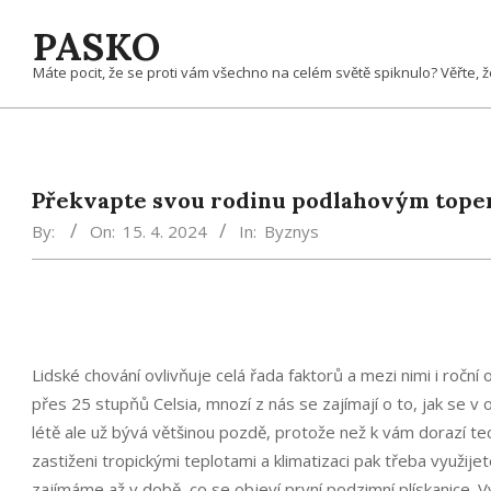
Skip
PASKO
to
content
Máte pocit, že se proti vám všechno na celém světě spiknulo? Věřte, 
Překvapte svou rodinu podlahovým top
By:
On:
15. 4. 2024
In:
Byznys
Lidské chování ovlivňuje celá řada faktorů a mezi nimi i roční
přes 25 stupňů Celsia, mnozí z nás se zajímají o to, jak se v 
létě ale už bývá většinou pozdě, protože než k vám dorazí t
zastiženi tropickými teplotami a klimatizaci pak třeba využije
zajímáme až v době, co se objeví první podzimní plískanice.
V