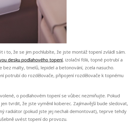
i to, že se jim pochlubíte, že jste montáž topení zvládl sám.
ou desku podlahového topení
, izolační fólii, topné potrubí a
 bez malty, tmelů, lepidel a betonování, zcela nasucho.
í potrubí do rozdělovače, připojení rozdělovače k topnému
dovolené, o podlahovém topení se vůbec nezmiňujte. Pokud
jen tvrdit, že jste vyměnil koberec. Zajímavější bude sledovat,
dný radiátor (pokud jste jej nechali demontovat), teprve tehdy
zkušebně uvést topení do provozu.