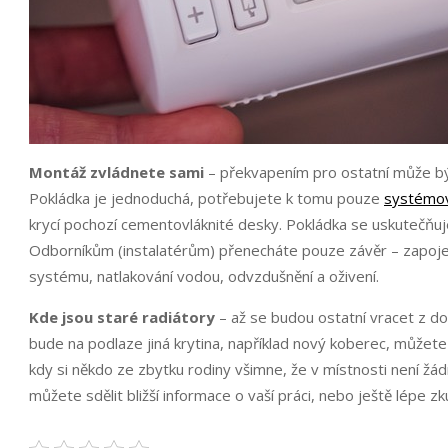
Montáž zvládnete sami
– překvapením pro ostatní může být 
Pokládka je jednoduchá, potřebujete k tomu pouze
systémov
krycí pochozí cementovláknité desky. Pokládka se uskutečňuje
Odborníkům (instalatérům) přenecháte pouze závěr – zapojen
systému, natlakování vodou, odvzdušnění a oživení.
Kde jsou staré radiátory
– až se budou ostatní vracet z 
bude na podlaze jiná krytina, například nový koberec, můžete 
kdy si někdo ze zbytku rodiny všimne, že v místnosti není žá
můžete sdělit bližší informace o vaší práci, nebo ještě lépe 