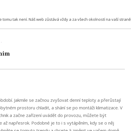
že tomu tak není. Náš web zůstává vždy a za všech okolností na vaší straně
ením
 období. Jakmile se začnou zvyšovat denní teploty a přerůstají
obytném prostoru chladit, a shání se po montáži klimatizace. V
echnik a začne zařízení uvádět do provozu, můžete být
te až napřesrok. Podobné je to i s vytápěním, kdy se o něj
yhněte se tomuto trendu a chcete-li změnit ve vašem domě