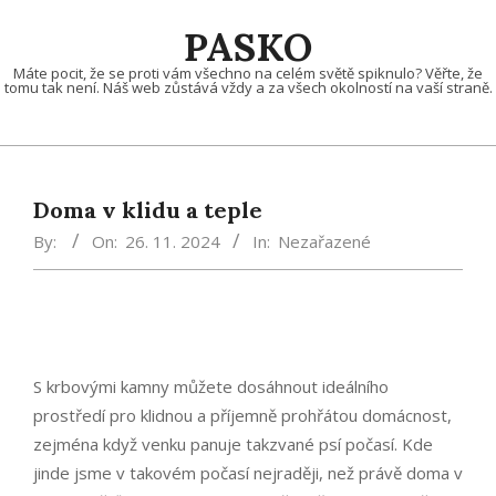
Skip
PASKO
to
content
Máte pocit, že se proti vám všechno na celém světě spiknulo? Věřte, že
tomu tak není. Náš web zůstává vždy a za všech okolností na vaší straně.
Doma v klidu a teple
By:
On:
26. 11. 2024
In:
Nezařazené
S
krbovými kamny
můžete dosáhnout ideálního
prostředí pro klidnou a příjemně prohřátou domácnost,
zejména když venku panuje takzvané psí počasí. Kde
jinde jsme v takovém počasí nejraději, než právě doma v