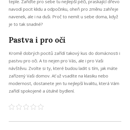
teple. Zařiďte pro sebe tu nejlepší péči, praskající dřevo
navodí pocit klidu a odpočinku, oheň pro změnu zahřeje
navenek, ale i na duši. Proč to nemít u sebe doma, když
je to tak snadné?
Pastva i pro oči
Kromě dobrých pocitů zařídí takový kus do domácnosti i
pastvu pro oči. A to nejen pro Vás, ale i pro Vaši
návštěvu. Zvolte si ty, které budou ladit s tím, jak máte
zařízený Vaši domov. Ať už vsadíte na klasiku nebo
modernost, dostanete jen tu nejlepší kvalitu, která Vám
zařídí spokojené a útulné bydlení.
2024-