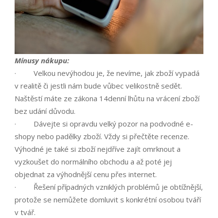
Mínusy nákupu:
· Velkou nevýhodou je, že nevíme, jak zboží vypadá
v realitě či jestli nám bude vůbec velikostně sedět.
Naštěstí máte ze zákona 14denní lhůtu na vrácení zboží
bez udání důvodu.
· Dávejte si opravdu velký pozor na podvodné e-
shopy nebo padělky zboží. Vždy si přečtěte recenze.
Výhodné je také si zboží nejdříve zajít omrknout a
vyzkoušet do normálního obchodu a až poté jej
objednat za výhodnější cenu přes internet.
· Řešení případných vzniklých problémů je obtížnější,
protože se nemůžete domluvit s konkrétní osobou tváří
v tvář.