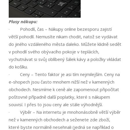
Plusy nákupu:
· Pohodlí, čas – Nákupy online bezesporu zajistí
větší pohodlí. Nemusíte nikam chodit, natož se vydávat
do jiného vzdáleného města daleko. Můžete klidně sedět
v pohodlí svého obývacího pokoje v teplácích,
vychutnávat si svůj oblíbený šálek kávy a položky vkládat
do košíku.
· Ceny – Tento faktor je asi tím nejmilejším. Ceny na
e-shopech jsou často mnohem nižší než v kamenných
obchodech. Nesmíme k ceně ale zapomenout připočítat
poštovné případně další poplatky, které s nákupem
souvisí. I přes to jsou ceny ale stále výhodnější.
· Výběr – Na internetu je mnohonásobně větší výběr
než v kamenných obchodech a seženete zde zboží,
které byste normálně nesehnali (jedná se například o