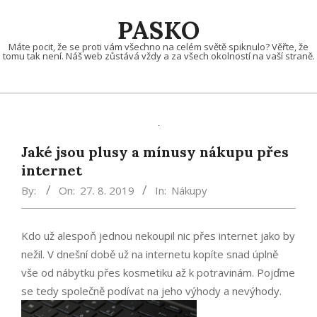
Skip
PASKO
to
content
Máte pocit, že se proti vám všechno na celém světě spiknulo? Věřte, že
tomu tak není. Náš web zůstává vždy a za všech okolností na vaší straně.
Jaké jsou plusy a mínusy nákupu přes
internet
By:
On:
27. 8. 2019
In:
Nákupy
Kdo už alespoň jednou nekoupil nic přes internet jako by
nežil. V dnešní době už na internetu kopíte snad úplně
vše od nábytku přes kosmetiku až k potravinám. Pojďme
se tedy společně podívat na jeho výhody a nevýhody.