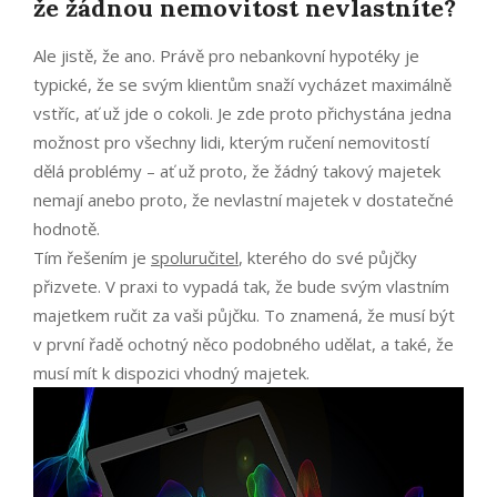
že žádnou nemovitost nevlastníte?
Ale jistě, že ano. Právě pro nebankovní hypotéky je
typické, že se svým klientům snaží vycházet maximálně
vstříc, ať už jde o cokoli. Je zde proto přichystána jedna
možnost pro všechny lidi, kterým ručení nemovitostí
dělá problémy – ať už proto, že žádný takový majetek
nemají anebo proto, že nevlastní majetek v dostatečné
hodnotě.
Tím řešením je
spoluručitel
, kterého do své půjčky
přizvete. V praxi to vypadá tak, že bude svým vlastním
majetkem ručit za vaši půjčku. To znamená, že musí být
v první řadě ochotný něco podobného udělat, a také, že
musí mít k dispozici vhodný majetek.