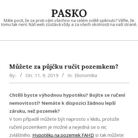
Skip
PASKO
to
content
Máte pocit, že se proti vám všechno na celém světě spiknulo? Věřte, že
tomu tak není. Náš web zůstává vždy a za všech okolností na vaší straně.
Můžete za půjčku ručit pozemkem?
By:
On:
11. 9. 2019
In:
Ekonomika
Chtěli byste výhodnou hypotéku? Bojíte se ručení
nemovitostí? Nemáte k dispozici žádnou lepší
záruku, než pozemek?
V tom případě můžete být naprosto v klidu, protože
ručení pozemkem je možné a nejedná se o nic
zvláštního.
Hypotéku na pozemek FAHD
si tak můžete