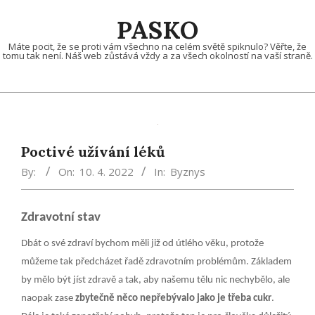
Skip
PASKO
to
content
Máte pocit, že se proti vám všechno na celém světě spiknulo? Věřte, že
tomu tak není. Náš web zůstává vždy a za všech okolností na vaší straně.
Poctivé užívání léků
By:
On:
10. 4. 2022
In:
Byznys
Zdravotní stav
Dbát o své zdraví bychom měli již od útlého věku, protože
můžeme tak předcházet řadě zdravotním problémům. Základem
by mělo být jíst zdravě a tak, aby našemu tělu nic nechybělo, ale
naopak zase
zbytečně něco nepřebývalo jako je třeba cukr
.