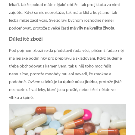
lékaři, takže pokud máte nějaké obtíže, tak pro jistotu za nimi
zajděte. Když se nic neprokáže, tak máte klid a když ano, tak
léčba může začít včas. Své zdraví bychom rozhodně neměli
podceňovat, protože z velké části
má vliv na kvalitu života
.
Důležité zboží
Pod pojmem zboží se dá představit řada věcí, přičemž řada z něj
má nějaké podmínky pro přepravu a skladování. Když budeme
třeba obchodovat s kamenivem, tak u něj toho moc řešit
nemusíme, protože mnohdy mu ani nevadí, že zmokne a
podobně. Ovšem
u léků je to úplně něco jiného
, protože jistě
nechcete užívat léky, které jsou prošlé, nebo leželi někde ve
vlhku a špíně.