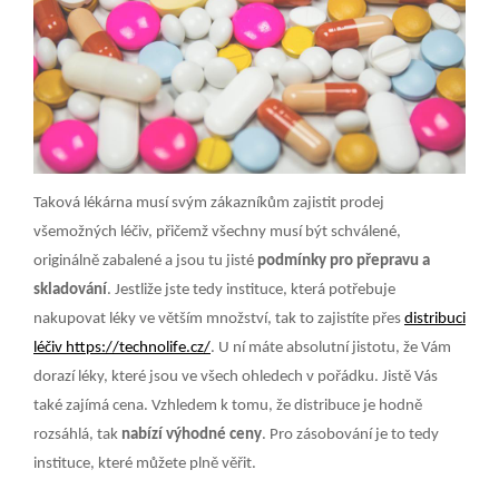
Taková lékárna musí svým zákazníkům zajistit prodej
všemožných léčiv, přičemž všechny musí být schválené,
originálně zabalené a jsou tu jisté
podmínky pro přepravu a
skladování
. Jestliže jste tedy instituce, která potřebuje
nakupovat léky ve větším množství, tak to zajistíte přes
distribuci
léčiv https://technolife.cz/
. U ní máte absolutní jistotu, že Vám
dorazí léky, které jsou ve všech ohledech v pořádku. Jistě Vás
také zajímá cena. Vzhledem k tomu, že distribuce je hodně
rozsáhlá, tak
nabízí výhodné ceny
. Pro zásobování je to tedy
instituce, které můžete plně věřit.