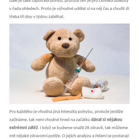
Dále je také zapotřebí pohyb, protože ten je pro člověka důležitý
v řada ohledech. Proto je výhodné udělat si na něj čas a chodit di
třeba tři dny v týdnu zaběhat.
Pro každého je vhodná jiná intenzita pohybu, protože jestliže
začínáme, tak není vhodné hned na začátku
dávat si nějakou
extrémní zátěž
. I když se budeme snažit žít zdravě, tak můžeme
mít nějaké zdravotní potíže. O jejich analýzu a řešení se postarají