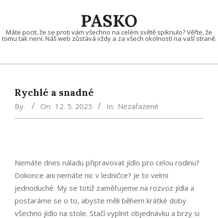
Skip
PASKO
to
content
Máte pocit, že se proti vám všechno na celém světě spiknulo? Věřte, že
tomu tak není. Náš web zůstává vždy a za všech okolností na vaší straně.
Rychlé a snadné
By:
On:
12. 5. 2025
In:
Nezařazené
Nemáte dnes náladu připravovat jídlo pro celou rodinu?
Dokonce ani nemáte nic v ledničce? Je to velmi
jednoduché. My se totiž zaměřujeme na
rozvoz jídla
a
postaráme se o to, abyste měli během krátké doby
všechno jídlo na stole. Stačí vyplnit objednávku a brzy si