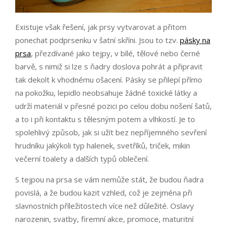
Existuje však řešení, jak prsy vytvarovat a přitom
ponechat podprsenku v šatní skříni. Jsou to tzv.
pásky na
prsa
, přezdívané jako tejpy, v bílé, tělové nebo černé
barvě, s nimiž si lze s ňadry doslova pohrát a připravit
tak dekolt k vhodnému ošacení. Pásky se přilepí přímo
na pokožku, lepidlo neobsahuje žádné toxické látky a
udrží materiál v přesné pozici po celou dobu nošení šatů,
a to i při kontaktu s tělesným potem a vlhkostí. Je to
spolehlivý způsob, jak si užít bez nepříjemného sevření
hrudníku jakýkoli typ halenek, svetříků, triček, mikin
večerní toalety a dalších typů oblečení.
S tejpou na prsa se vám nemůže stát, že budou ňadra
povislá, a že budou kazit vzhled, což je zejména při
slavnostních příležitostech více než důležité. Oslavy
narozenin, svatby, firemní akce, promoce, maturitní