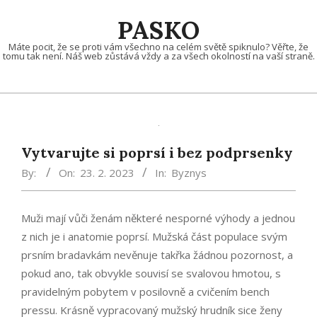
Skip
PASKO
to
content
Máte pocit, že se proti vám všechno na celém světě spiknulo? Věřte, že
tomu tak není. Náš web zůstává vždy a za všech okolností na vaší straně.
Vytvarujte si poprsí i bez podprsenky
By:
On:
23. 2. 2023
In:
Byznys
Muži mají vůči ženám některé nesporné výhody a jednou
z nich je i anatomie poprsí. Mužská část populace svým
prsním bradavkám nevěnuje takřka žádnou pozornost, a
pokud ano, tak obvykle souvisí se svalovou hmotou, s
pravidelným pobytem v posilovně a cvičením bench
pressu. Krásně vypracovaný mužský hrudník sice ženy