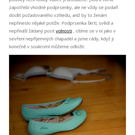
zapotřebí vhodné podprsenky, ale ne vždy se podaří
docílit požadovaného vzhledu, aniž by to ženám
nepřineslo nějaké potíže. Podprsenka škrtí, svědí a
nepřináší žádaný pocit
volnosti
, cítíme se v ní jako v
sevření nepříjemných chapadel a jsme rády, když ji
konečně v soukromí můžeme odložit.