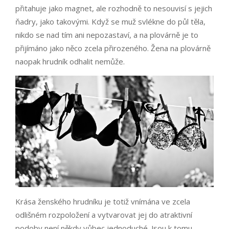
přitahuje jako magnet, ale rozhodně to nesouvisí s jejich
ňadry, jako takovými. Když se muž svlékne do půl těla,
nikdo se nad tím ani nepozastaví, a na plovárně je to
přijímáno jako něco zcela přirozeného. Žena na plovárně
naopak hrudník odhalit nemůže.
Krása ženského hrudníku je totiž vnímána ve zcela
odlišném rozpoložení a vytvarovat jej do atraktivní
podoby není někdy vůbec jednoduché. Jsou k tomu