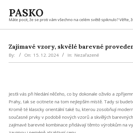
Skip
PASKO
to
content
Máte pocit, že se proti vám všechno na celém světě spiknulo? Věřte, 
Zajímavé vzory, skvělé barevné provede
By:
On:
15. 12. 2024
In:
Nezařazené
Jestli vás při hledání něčeho, co by dokonale oživilo a zpříj
Prahy, tak se ocitnete na tom nejlepším místě. Tady si budete
Kromě té klasicky orientální také tu, kterou zosobňují modern
současné prvky v podobě nových vzorů a skvělých barevných
zajímavé barevné kombinace přidávají těmto výrobkům na vysok
zaujmou i neméně atraktivní ceny.