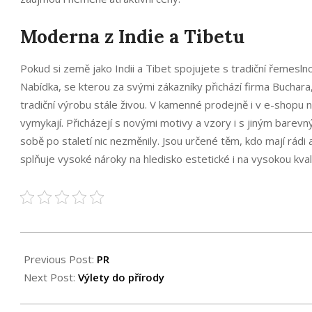
Moderna z Indie a Tibetu
Pokud si země jako Indii a Tibet spojujete s tradiční řemesl
Nabídka, se kterou za svými zákazníky přichází firma Buchara
tradiční výrobu stále živou. V kamenné prodejně i v e-shopu
vymykají. Přicházejí s novými motivy a vzory i s jiným barev
sobě po staletí nic nezměnily. Jsou určené těm, kdo mají rád
splňuje vysoké nároky na hledisko estetické i na vysokou kval
2024-
12-
Previous Post:
PR
15
Next Post:
Výlety do přírody