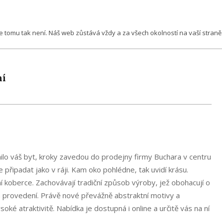
že tomu tak není. Náš web zůstává vždy a za všech okolností na vaší straně
ní
emnilo váš byt, kroky zavedou do prodejny firmy Buchara v centru
 připadat jako v ráji. Kam oko pohlédne, tak uvidí krásu.
í koberce. Zachovávají tradiční způsob výroby, jež obohacují o
 provedení. Právě nové převážně abstraktní motivy a
é atraktivitě. Nabídka je dostupná i online a určitě vás na ní