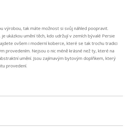
nou výrobou, tak máte možnost si svůj náhled poopravit.
, je ukázkou umění těch, kdo udržují v zemích bývalé Persie
 najdete ovšem i
moderní koberce
, které se tak trochu tradici
ným provedením. Nejsou o nic méně krásné než ty, které na
i abstraktní umění. Jsou zajímavým bytovým doplňkem, který
itu provedení.