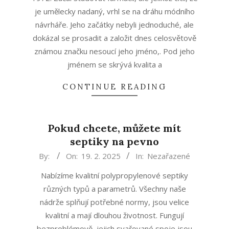
je umělecky nadaný, vrhl se na dráhu módního
návrháře. Jeho začátky nebyli jednoduché, ale
dokázal se prosadit a založit dnes celosvětově
známou značku nesoucí jeho jméno,. Pod jeho
jménem se skrývá kvalita a
CONTINUE READING
Pokud chcete, můžete mít
septiky na pevno
2025-
By:
On:
19. 2. 2025
In:
Nezařazené
02-
Nabízíme kvalitní polypropylenové septiky
19
různých typů a parametrů. Všechny naše
nádrže splňují potřebné normy, jsou velice
kvalitní a mají dlouhou životnost. Fungují
bezproblémově, jejich svařované spoje jsou