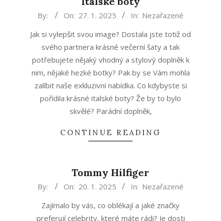
Italské boty
2025-
By:
On:
27. 1. 2025
In:
Nezařazené
01-
Jak si vylepšit svou image? Dostala jste totiž od
27
svého partnera krásné večerní šaty a tak
potřebujete nějaký vhodný a stylový doplněk k
nim, nějaké hezké botky? Pak by se Vám mohla
zalíbit naše exkluzivní nabídka. Co kdybyste si
pořídila krásné italské boty? Že by to bylo
skvělé? Parádní doplněk,
CONTINUE READING
Tommy Hilfiger
2025-
By:
On:
20. 1. 2025
In:
Nezařazené
01-
Zajímalo by vás, co oblékají a jaké značky
20
preferují celebrity, které máte rádi? Je dosti