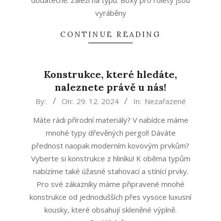
dodatečně. Záleží na typu. Boxy pro rolety jsou
vyráběny
CONTINUE READING
Konstrukce, které hledáte,
naleznete právě u nás!
2024-
By:
On:
29. 12. 2024
In:
Nezařazené
12-
Máte rádi přírodní materiály? V nabídce máme
29
mnohé typy dřevěných pergol! Dáváte
přednost naopak moderním kovovým prvkům?
Vyberte si konstrukce z hliníku! K oběma typům
nabízíme také úžasné stahovací a stínící prvky.
Pro své zákazníky máme připravené mnohé
konstrukce od jednodušších přes vysoce luxusní
kousky, které obsahují skleněné výplně.