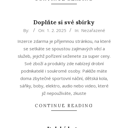
Doplňte si své sbírky
2025-
By:
On:
1. 2. 2025
In:
Nezařazené
02-
Inzerce zdarma je příjemnou stránkou, na které
01
se setkáte se spoustou zajímavých věcí a
služeb, jejichž pořízení seženete za super ceny.
Své zboží a produkty zde nabízejí drobní
podnikatelé i soukromé osoby. Pakliže máte
doma zbytečné sportovní náčiní, dětská kola,
sáňky, boby, elektro, audio nebo video, které
již nepoužíváte, zkuste
CONTINUE READING