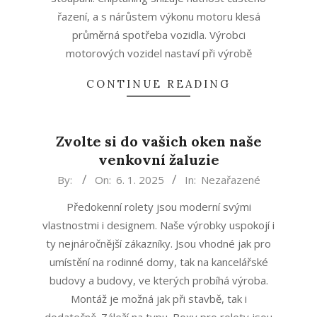
řazení, a s nárůstem výkonu motoru klesá
průměrná spotřeba vozidla. Výrobci
motorových vozidel nastaví při výrobě
CONTINUE READING
Zvolte si do vašich oken naše
venkovní žaluzie
2025-
By:
On:
6. 1. 2025
In:
Nezařazené
01-
Předokenní rolety jsou moderní svými
06
vlastnostmi i designem. Naše výrobky uspokojí i
ty nejnáročnější zákazníky. Jsou vhodné jak pro
umístění na rodinné domy, tak na kancelářské
budovy a budovy, ve kterých probíhá výroba.
Montáž je možná jak při stavbě, tak i