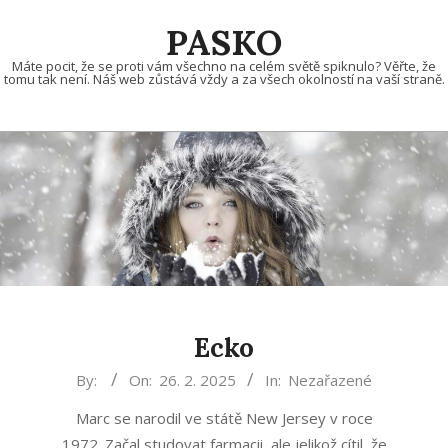
Skip
PASKO
to
content
Máte pocit, že se proti vám všechno na celém světě spiknulo? Věřte, že
tomu tak není. Náš web zůstává vždy a za všech okolností na vaší straně.
Ecko
2025-
By:
On:
26. 2. 2025
In:
Nezařazené
02-
Marc se narodil ve státě New Jersey v roce
26
1972. Začal studovat farmacii, ale jelikož cítil, že