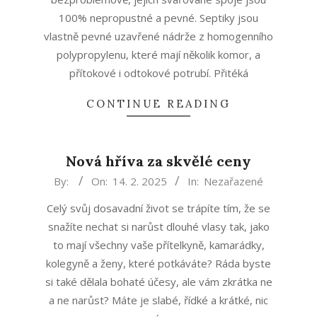
100% nepropustné a pevné. Septiky jsou
vlastně pevné uzavřené nádrže z homogenního
polypropylenu, které mají několik komor, a
přítokové i odtokové potrubí. Přitéká
CONTINUE READING
Nová hříva za skvělé ceny
2025-
By:
On:
14. 2. 2025
In:
Nezařazené
02-
Celý svůj dosavadní život se trápíte tím, že se
14
snažíte nechat si narůst dlouhé vlasy tak, jako
to mají všechny vaše přítelkyně, kamarádky,
kolegyně a ženy, které potkáváte? Ráda byste
si také dělala bohaté účesy, ale vám zkrátka ne
a ne narůst? Máte je slabé, řídké a krátké, nic