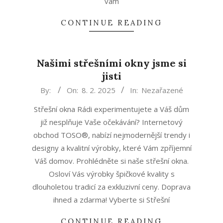
vám
CONTINUE READING
Našimi střešními okny jsme si
jisti
2025-
By:
On:
8. 2. 2025
In:
Nezařazené
02-
Střešní okna Rádi experimentujete a Váš dům
08
již nesplňuje Vaše očekávání? Internetový
obchod TOSO®, nabízí nejmodernější trendy i
designy a kvalitní výrobky, které Vám zpříjemní
Váš domov. Prohlédněte si naše střešní okna.
Osloví Vás výrobky špičkové kvality s
dlouholetou tradicí za exkluzivní ceny. Doprava
ihned a zdarma! Vyberte si Střešní
CONTINUE READING