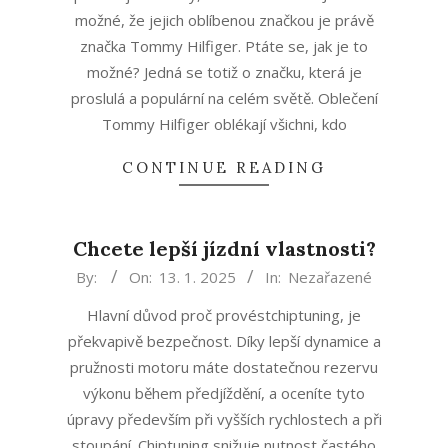
možné, že jejich oblíbenou značkou je právě
značka Tommy Hilfiger. Ptáte se, jak je to
možné? Jedná se totiž o značku, která je
proslulá a populární na celém světě. Oblečení
Tommy Hilfiger oblékají všichni, kdo
CONTINUE READING
Chcete lepší jízdní vlastnosti?
2025-
By:
On:
13. 1. 2025
In:
Nezařazené
01-
Hlavní důvod proč provéstchiptuning, je
13
překvapivě bezpečnost. Díky lepší dynamice a
pružnosti motoru máte dostatečnou rezervu
výkonu během předjíždění, a oceníte tyto
úpravy především při vyšších rychlostech a při
stoupání. Chiptuning snižuje nutnost častého